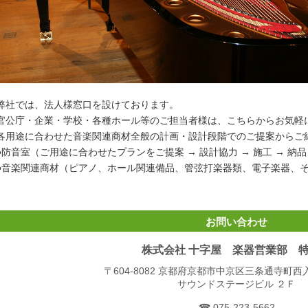
弊社では、法人様窓口を設けております。
官公庁・企業・学校・各種ホール等のご担当者様は、こちらからお気軽
各用途に合わせた音楽関連商材全般の計画・設計段階でのご提案からご
●防音室（ご用途に合わせたプランをご提案 → 設計協力 → 施工 → 納
●音楽関連商材（ピアノ、ホール関連備品、管弦打楽器類、電子楽器、
お問い合わせ
株式会社 十字屋 楽器営業部 
〒604-8082 京都府京都市中京区三条通寺町
サウンドステージビル ２Ｆ
☎ 075-223-5662