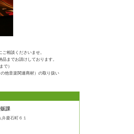
にご相談くださいませ。
納品までお請けしております。
品まで）
その他音楽関連商材）の取り扱い
特販課
西入弁慶石町６１