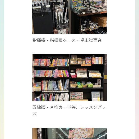
指揮棒・指揮棒ケース・卓上譜面台
五線譜・音符カード等、レッスングッ
ズ