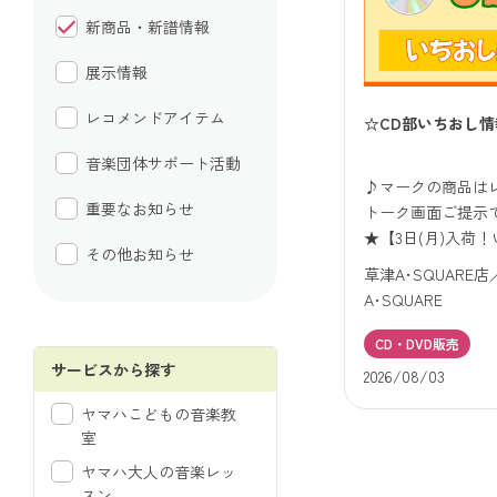
新商品・新譜情報
展示情報
レコメンドアイテム
☆CD部いちおし情
音楽団体サポート活動
♪マークの商品は
重要なお知らせ
トーク画面ご提示で
★【3日(月)入荷！い
その他お知らせ
草津A･SQUAR
A･SQUARE
CD・DVD販売
サービスから探す
2026/08/03
ヤマハこどもの音楽教
室
ヤマハ大人の音楽レッ
スン