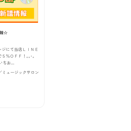
報☆
レジにて当店ＬＩＮＥ
５％ＯＦＦ！｡｡･｡
ちお...
E店／ミュージックサロン